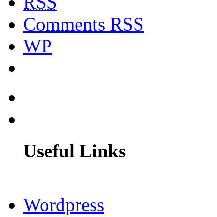
RSS
Comments
RSS
WP
Useful Links
Wordpress