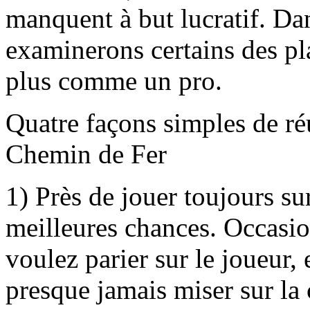
manquent à but lucratif. Dan
examinerons certains des pl
plus comme un pro.
Quatre façons simples de réu
Chemin de Fer
1) Près de jouer toujours sur
meilleures chances. Occasi
voulez parier sur le joueur, 
presque jamais miser sur la 