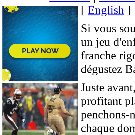
[
English
]
Si vous sou
un jeu d'en
franche rig
dégustez Ba
Juste avant
profitant p
penchons-n
chaque dom