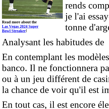
rends comp
je l'ai essa
Read more about the
tonne d'arge
Las Vegas 2024 Super
Bowl Streaker
!
Analysant les habitudes de
En contemplant les modèles
banco. Il ne fonctionnera pa
ou à un jeu différent de ca
la chance de voir qu'il est i
En tout cas, il est encore é