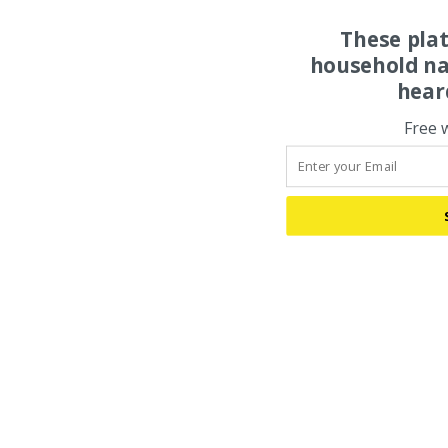
These pla
household na
hear
Free 