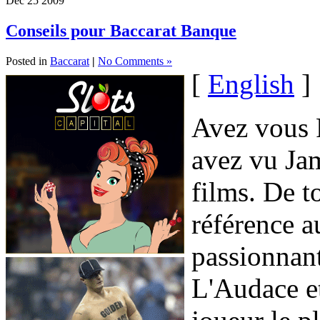
Dec
25
2009
Conseils pour Baccarat Banque
Posted in
Baccarat
|
No Comments »
[
English
]
Avez vous 
avez vu J
films. De t
référence a
passionnant
L'Audace e