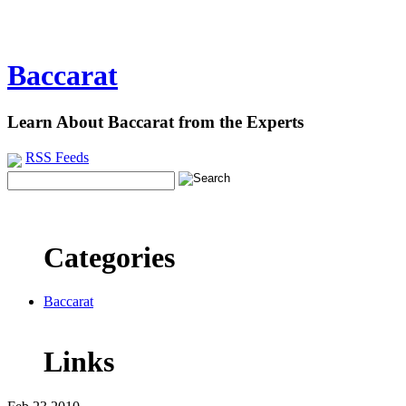
Baccarat
Learn About Baccarat from the Experts
RSS Feeds
Categories
Baccarat
Links