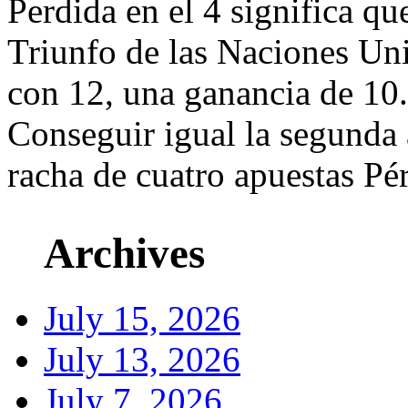
Perdida en el 4 significa qu
Triunfo de las Naciones Uni
con 12, una ganancia de 10.
Conseguir igual la segunda 
racha de cuatro apuestas Pér
Archives
July 15, 2026
July 13, 2026
July 7, 2026