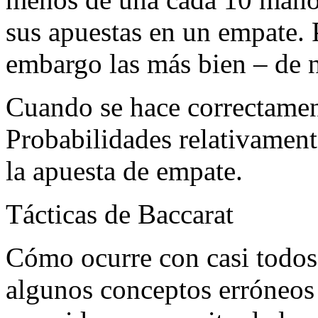
sus apuestas en un empate.
embargo las más bien – de n
Cuando se hace correctamen
Probabilidades relativament
la apuesta de empate.
Tácticas de Baccarat
Cómo ocurre con casi todos 
algunos conceptos erróneos