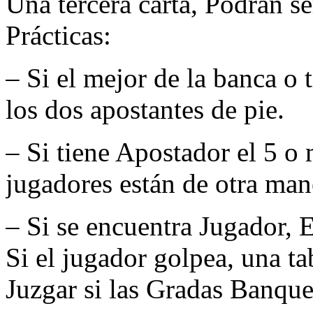
Una tercera carta, Podrán s
Prácticas:
– Si el mejor de la banca o
los dos apostantes de pie.
– Si tiene Apostador el 5 o m
jugadores están de otra man
– Si se encuentra Jugador, 
Si el jugador golpea, una t
Juzgar si las Gradas Banque