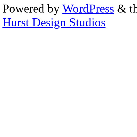
Powered by
WordPress
& th
Hurst Design Studios