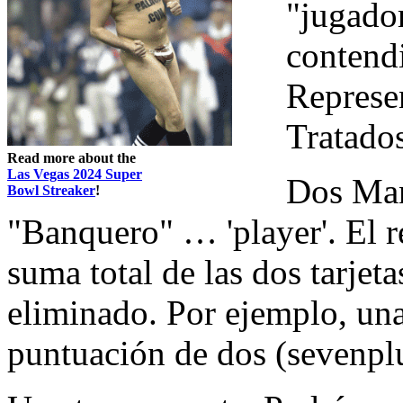
"jugado
contendi
Represe
Tratados
Read more about the
Las Vegas 2024 Super
Dos Mano
Bowl Streaker
!
"Banquero" … 'player'. El r
suma total de las dos tarjeta
eliminado. Por ejemplo, u
puntuación de dos (sevenplu