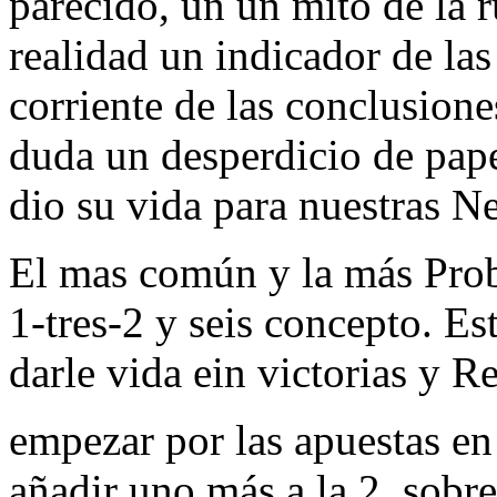
parecido, un un mito de la r
realidad un indicador de las
corriente de las conclusione
duda un desperdicio de pape
dio su vida para nuestras Ne
El mas común y la más Prob
1-tres-2 y seis concepto. E
darle vida ein victorias y Re
empezar por las apuestas en
añadir uno más a la 2, sobre