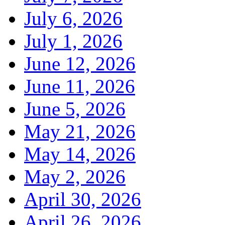
July 6, 2026
July 1, 2026
June 12, 2026
June 11, 2026
June 5, 2026
May 21, 2026
May 14, 2026
May 2, 2026
April 30, 2026
April 26, 2026