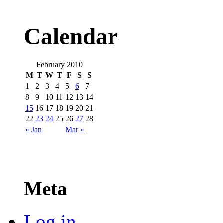
Calendar
February 2010
M
T
W
T
F
S
S
1
2
3
4
5
6
7
8
9
10
11
12
13
14
15
16
17
18
19
20
21
22
23
24
25
26
27
28
« Jan
Mar »
Meta
Log in