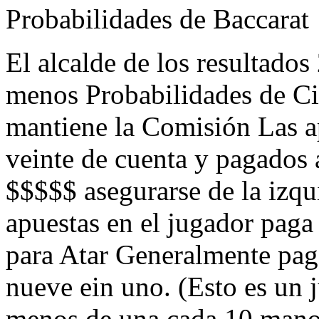
Probabilidades de Baccarat
El alcalde de los resultados
menos Probabilidades de Ci
mantiene la Comisión Las a
veinte de cuenta y pagados a
$$$$$ asegurarse de la izqui
apuestas en el jugador paga
para Atar Generalmente p
nueve ein uno. (Esto es un 
menos de una cada 10 mano