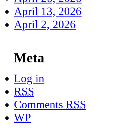
April 13, 2026
April 2, 2026
Meta
Log in
RSS
Comments
RSS
WP