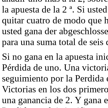
la apuesta de la 2 ª. Si ust
quitar cuatro de modo que ha
usted gana der abgeschlosse
para una suma total de seis 
Si no gana en la apuesta in
Pérdida de uno. Una victori
seguimiento por la Perdida e
Victorias en los dos primero
una ganancia de 2. Y gana e