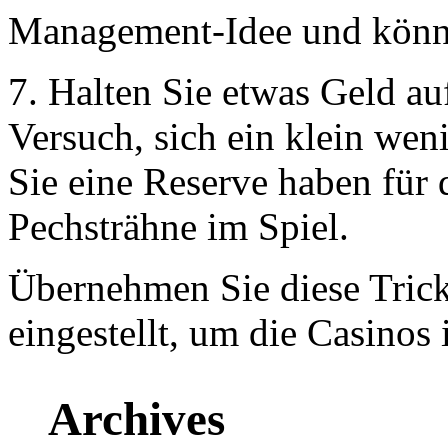
Management-Idee und könn
7. Halten Sie etwas Geld auf
Versuch, sich ein klein wen
Sie eine Reserve haben für d
Pechsträhne im Spiel.
Übernehmen Sie diese Tric
eingestellt, um die Casinos
Archives