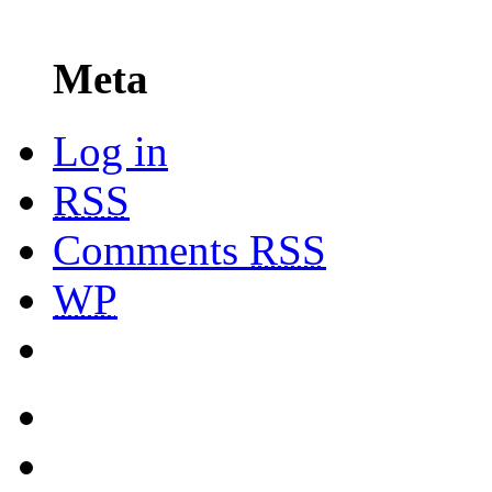
Meta
Log in
RSS
Comments
RSS
WP