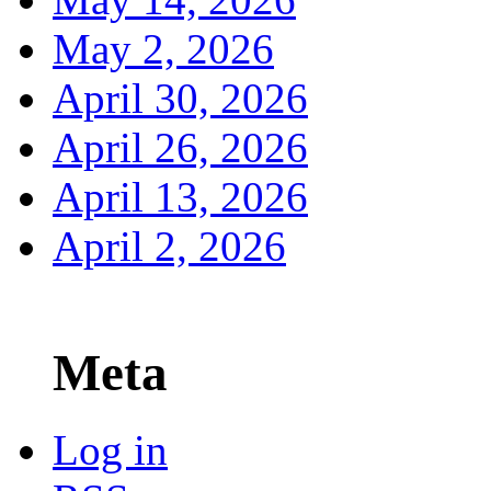
May 2, 2026
April 30, 2026
April 26, 2026
April 13, 2026
April 2, 2026
Meta
Log in