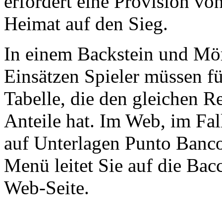
erfordert eine Provision vo
Heimat auf den Sieg.
In einem Backstein und Mör
Einsätzen Spieler müssen fü
Tabelle, die den gleichen 
Anteile hat. Im Web, im Fal
auf Unterlagen Punto Banco
Menü leitet Sie auf die Bac
Web-Seite.