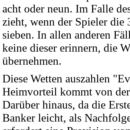
acht oder neun. Im Falle de
zieht, wenn der Spieler die 
sieben. In allen anderen Fäl
keine dieser erinnern, die 
übernehmen.
Diese Wetten auszahlen "Ev
Heimvorteil kommt von der
Darüber hinaus, da die Erst
Banker leicht, als Nachfolg