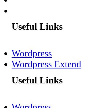
Useful Links
Wordpress
Wordpress Extend
Useful Links
Wordpress