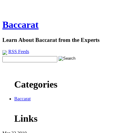
Baccarat
Learn About Baccarat from the Experts
RSS Feeds
Categories
Baccarat
Links