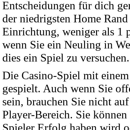
Entscheidungen für dich gem
der niedrigsten Home Rand 
Einrichtung, weniger als 1 p
wenn Sie ein Neuling in W
dies ein Spiel zu versuchen.
Die Casino-Spiel mit einem
gespielt. Auch wenn Sie off
sein, brauchen Sie nicht au
Player-Bereich. Sie können 
Spieler Erfolg haben wird o