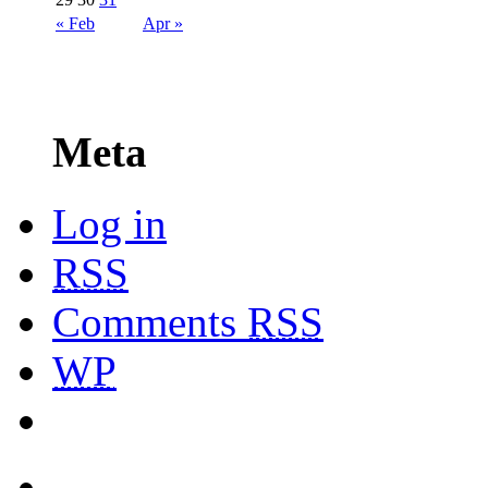
« Feb
Apr »
Meta
Log in
RSS
Comments
RSS
WP