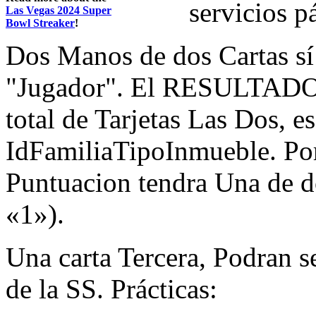
servicios p
Las Vegas 2024 Super
Bowl Streaker
!
Dos Manos de dos Cartas sí
"Jugador". El RESULTADO 
total de Tarjetas Las Dos, e
IdFamiliaTipoInmueble. Po
Puntuacion tendra Una de d
«1»).
Una carta Tercera, Podran s
de la SS. Prácticas: