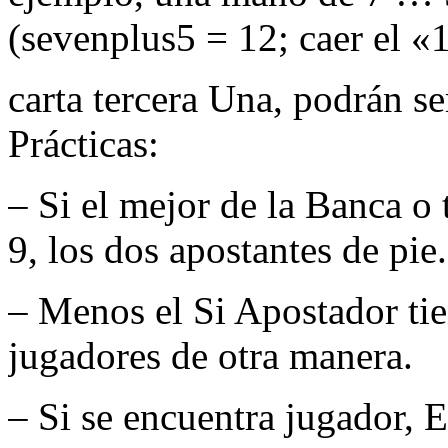
(sevenplus5 = 12; caer el «1
carta tercera Una, podrán s
Prácticas:
– Si el mejor de la Banca o
9, los dos apostantes de pie.
– Menos el Si Apostador tiene
jugadores de otra manera.
– Si se encuentra jugador, 