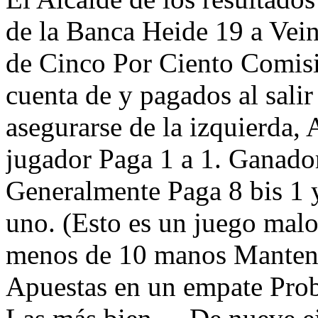
de la Banca Heide 19 a Vei
de Cinco Por Ciento Comis
cuenta de y pagados al sali
asegurarse de la izquierda, 
jugador Paga 1 a 1. Ganador
Generalmente Paga 8 bis 
uno. (Esto es un juego mal
menos de 10 manos Manteng
Apuestas en un empate Pro