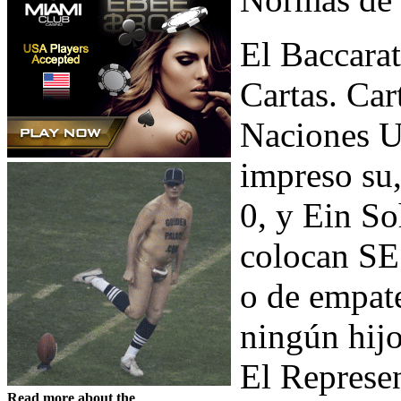
El Baccarat
Cartas. Car
Naciones U
impreso su,
0, y Ein So
colocan SE
o de empat
ningún hij
El Represe
Read more about the