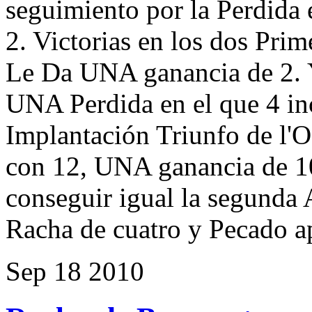
seguimiento por la Perdida 
2. Victorias en los dos Pri
Le Da UNA ganancia de 2. Y
UNA Perdida en el que 4 inc
Implantación Triunfo de l'O
con 12, UNA ganancia de 10
conseguir igual la segunda 
Racha de cuatro y Pecado a
Sep
18
2010