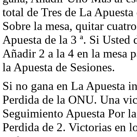
total de Tres de La Apuesta 
Sobre la mesa, quitar cuat
Apuesta de la 3 ª. Si Usted
Añadir 2 a la 4 en la mesa
la Apuesta de Sesiones.
Si no gana en La Apuesta i
Perdida de la ONU. Una vic
Seguimiento Apuesta Por l
Perdida de 2. Victorias en 