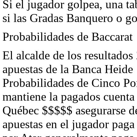
Si el jugador golpea, una t
si las Gradas Banquero o go
Probabilidades de Baccarat
El alcalde de los resultados
apuestas de la Banca Heide 
Probabilidades de Cinco P
mantiene la pagados cuenta y
Québec $$$$$ asegurarse de l
apuestas en el jugador paga