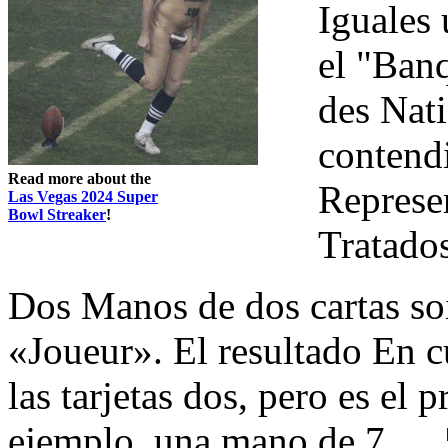
Iguales 
el "Ban
des Nati
contendi
Read more about the
Represen
Las Vegas 2024 Super
Bowl Streaker
!
Tratado
Dos Manos de dos cartas so
«Joueur». El resultado En c
las tarjetas dos, pero es el 
ejemplo, una mano de 7 … 