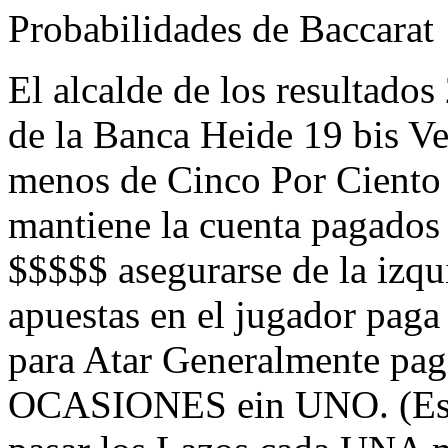
Probabilidades de Baccarat
El alcalde de los resultados
de la Banca Heide 19 bis Ve
menos de Cinco Por Ciento
mantiene la cuenta pagados 
$$$$$ asegurarse de la izqui
apuestas en el jugador paga
para Atar Generalmente pag
OCASIONES ein UNO. (Est