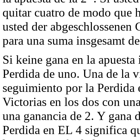
quitar cuatro de modo que ha
usted der abgeschlossenen G
para una suma insgesamt de 
Si keine gana en la apuesta
Perdida de uno. Una de la v
seguimiento por la Perdida e
Victorias en los dos con un
una ganancia de 2. Y gana 
Perdida en EL 4 significa q