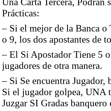
Una Carta Tercera, Podrán s
Prácticas:
– Si el mejor de la Banca 
o 9, los dos apostantes de to
– El Si Apostador Tiene 5 o 
jugadores de otra manera.
– Si Se encuentra Jugador, 
Si el jugador golpea, UNA 
Juzgar SI Gradas banquero 