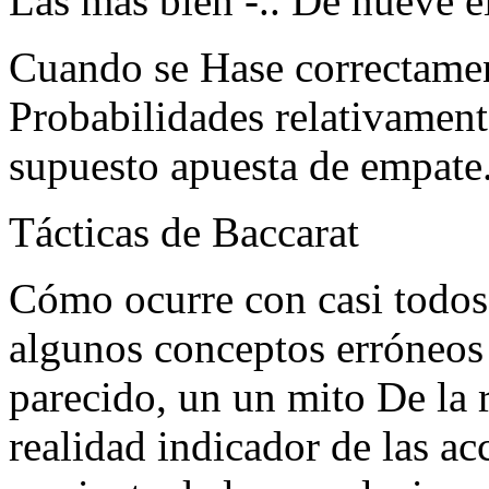
Las más bien -.. De nueve e
Cuando se Hase correctamen
Probabilidades relativamente
supuesto apuesta de empate
Tácticas de Baccarat
Cómo ocurre con casi todos 
algunos conceptos erróneos
parecido, un un mito De la 
realidad indicador de las a