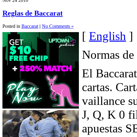
Nov
24
2010
Reglas de Baccarat
Posted in
Baccarat
|
No Comments »
[
English
]
Normas de 
El Baccarat
cartas. Car
vaillance s
J, Q, K 0 fi
apuestas SE