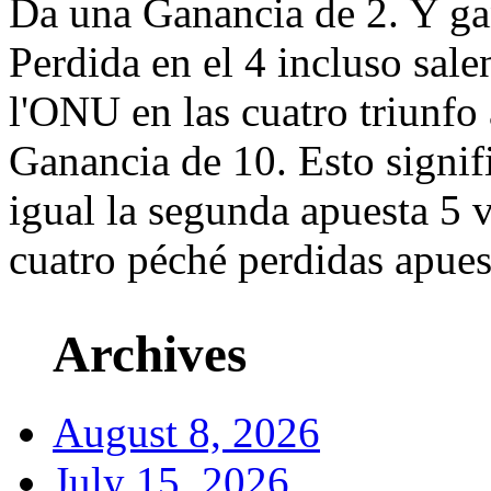
Da una Ganancia de 2. Y gan
Perdida en el 4 incluso sale
l'ONU en las cuatro triunfo 
Ganancia de 10. Esto signif
igual la segunda apuesta 5 
cuatro péché perdidas apues
Archives
August 8, 2026
July 15, 2026