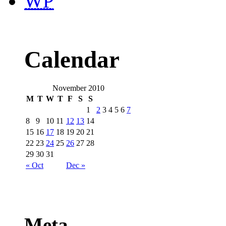
WP
Calendar
November 2010
M
T
W
T
F
S
S
1
2
3
4
5
6
7
8
9
10
11
12
13
14
15
16
17
18
19
20
21
22
23
24
25
26
27
28
29
30
31
« Oct
Dec »
Meta