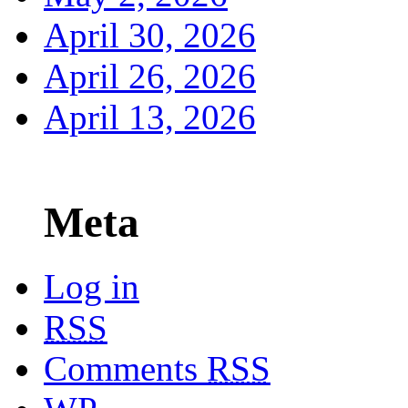
April 30, 2026
April 26, 2026
April 13, 2026
Meta
Log in
RSS
Comments
RSS