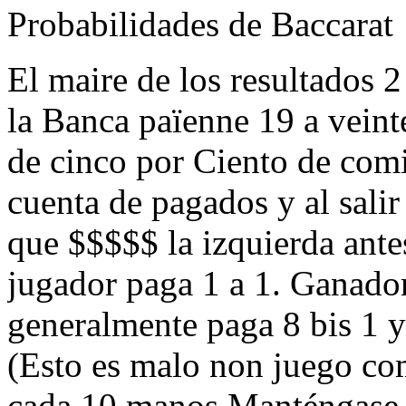
Probabilidades de Baccarat
El maire de los resultados 2
la Banca païenne 19 a veint
de cinco por Ciento de com
cuenta de pagados y al salir
que $$$$$ la izquierda antes
jugador paga 1 a 1. Ganador 
generalmente paga 8 bis 1 
(Esto es malo non juego co
cada 10 manos Manténgase a