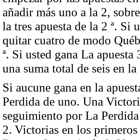
añadir más uno a la 2, sobr
la tres apuesta de la 2 ª. Si
quitar cuatro de modo Québe
ª. Si usted gana La apuesta 
una suma total de seis en la
Si aucune gana en la apuest
Perdida de uno. Una Victori
seguimiento por La Perdida 
2. Victorias en los primeros