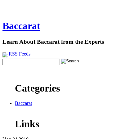
Baccarat
Learn About Baccarat from the Experts
RSS Feeds
Categories
Baccarat
Links