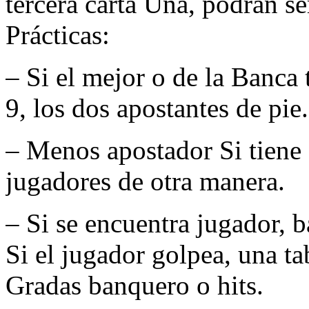
tercera carta Una, podrán se
Prácticas:
– Si el mejor o de la Banca
9, los dos apostantes de pie.
– Menos apostador Si tiene el
jugadores de otra manera.
– Si se encuentra jugador, 
Si el jugador golpea, una tab
Gradas banquero o hits.