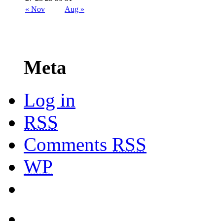
« Nov
Aug »
Meta
Log in
RSS
Comments
RSS
WP