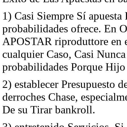
1) Casi Siempre Sí apuesta
probabilidades ofrece. En 
APOSTAR riproduttore en 
cualquier Caso, Casi Nunca
probabilidades Porque Hij
2) establecer Presupuesto 
derroches Chase, especialm
De su Tirar bankroll.
3) entretenido Servicios. Si