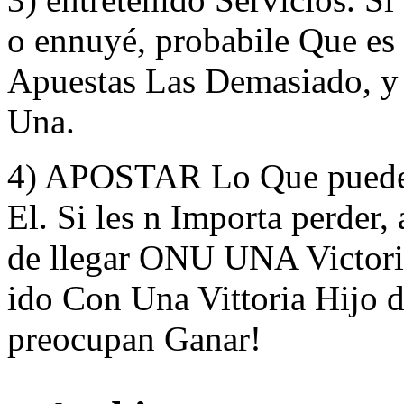
o ennuyé, probabile Que e
Apuestas Las Demasiado, y
Una.
4) APOSTAR Lo Que puede p
El. Si les n Importa perder
de llegar ONU UNA Victori
ido Con Una Vittoria Hijo 
preocupan Ganar!