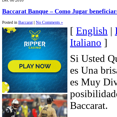
Dec
06
2010
Baccarat Banque – Como Jugar beneficiar
Posted in
Baccarat
|
No Comments »
[
English
|
Italiano
]
Si Usted Q
es Una bris
es Muy Div
posibilidad
Baccarat.