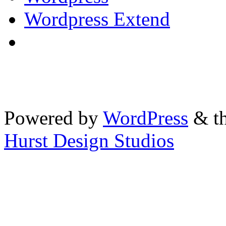
Wordpress Extend
Powered by
WordPress
& th
Hurst Design Studios