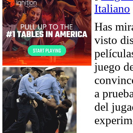
Italiano
Has mir
visto di
película
juego de
convince
a prueba
del juga
experim